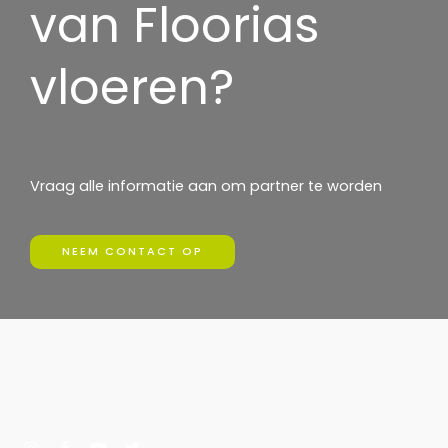
van Floorias
vloeren?
Vraag alle informatie aan om partner te worden
NEEM CONTACT OP
I
F
Y
T
n
a
o
w