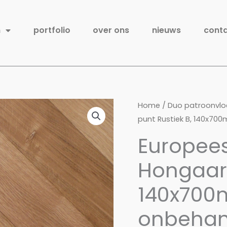
n
portfolio
over ons
nieuws
cont
Home
/
Duo patroonvlo
punt Rustiek B, 140x7
Europees
Hongaars
140x70
onbehan