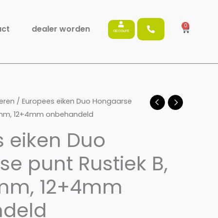
0
Winkelw
act
dealer worden
account
eren
/ Europees eiken Duo Hongaarse
00mm, 12+4mm onbehandeld
 eiken Duo
e punt Rustiek B,
0mm, 12+4mm
deld