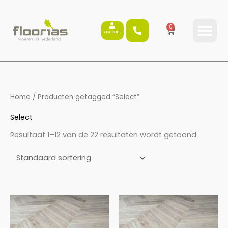
Ga
naar
0
Winkelwagen
de
account
inhoud
Home
/ Producten getagged “Select”
Select
Resultaat 1–12 van de 22 resultaten wordt getoond